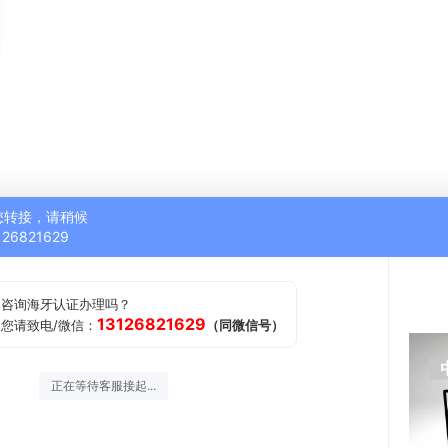
您转接，请稍候
126821629
是咨询海牙认证办理吗？
13126821629
您请致电/微信：
（同微信号）
正在等待客服接起...