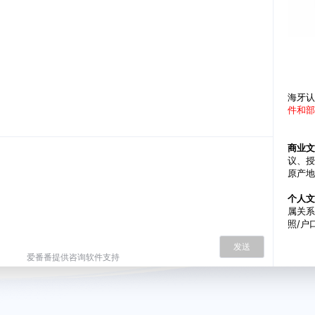
海牙认
件和部
商业文
议、授
原产地
个人文
属关系
照/户
业/成
发送
等证明