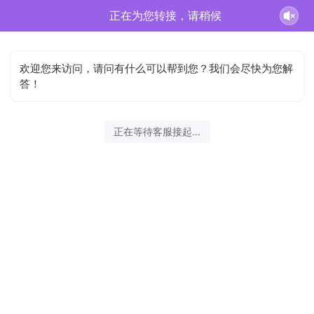
正在为您转接，请稍候
欢迎您来访问，请问有什么可以帮到您？我们会尽快为您解
答！
正在等待客服接起...