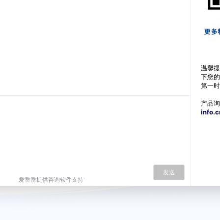
温馨提
下您的
第一时
产品询
info.
发送